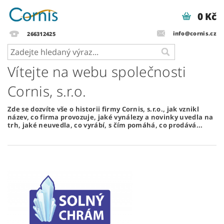
0 Kč
info@cornis.cz
266312425
Vítejte na webu společnosti
Cornis, s.r.o.
Zde se dozvíte vše o historii firmy Cornis, s.r.o., jak vznikl
název, co firma provozuje, jaké vynálezy a novinky uvedla na
trh, jaké neuvedla, co vyrábí, s čím pomáhá, co prodává...